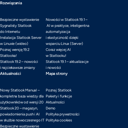
Rozwiązania
Bezpieczne wystawienie
Nowości w Statlook 19.1 –
Sygnalisty Statlook
AI w praktyce, inteligentna
do Internetu
automatyzacja
Instalacja Statlook Server
i elastyczność dzięki
w Linuxie (wideo)
wsparciu Linux (Server)
Poznaj wersję 19.2
Coraz więcej AI
Statlooka!
w Statlooku!
Statlook 19.2 – nowości
Statlook 19.1 – aktualizacje
i najciekawsze zmiany
i nowości
Aktualności
Mapa strony
Nowy Statlook Manual –
Poznaj Statlook
kompletna baza wiedzy dla
Pakiety i funkcje
użytkowników od wersji 20
Aktualności
Statlook 20 – magazyn,
Demo
powiadomienia push i AI
Polityka prywatności
w służbie nowoczesnego IT
Polityka cookies
Bezpieczne wystawienie