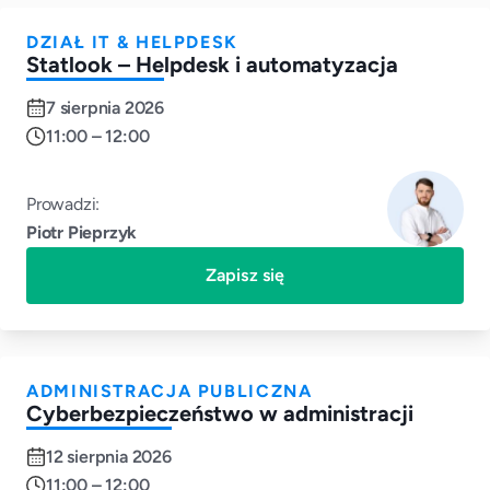
Zapewnij bezpieczeństwo danych i zgodność z przepisami
Sprawdź możliwości
DZIAŁ IT & HELPDESK
Sprawdź możliwości
Statlook – Helpdesk i automatyzacja
Sprawdź możliwości
7 sierpnia 2026
11:00 – 12:00
Prowadzi:
Piotr Pieprzyk
Zapisz się
ADMINISTRACJA PUBLICZNA
Cyberbezpieczeństwo w administracji
12 sierpnia 2026
11:00 – 12:00