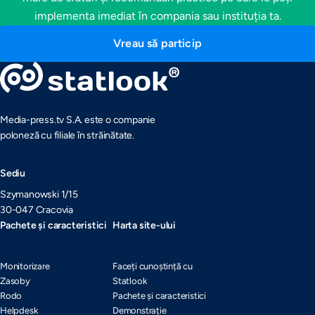
implementa imediat în compania sau instituția ta.
Vreau să particip
Media-press.tv S.A. este o companie
poloneză cu filiale în străinătate.
Sediu
Szymanowski 1/15
30-047 Cracovia
Pachete și caracteristici
Harta site-ului
Monitorizare
Faceți cunoștință cu
Zasoby
Statlook
Rodo
Pachete și caracteristici
Helpdesk
Demonstrație