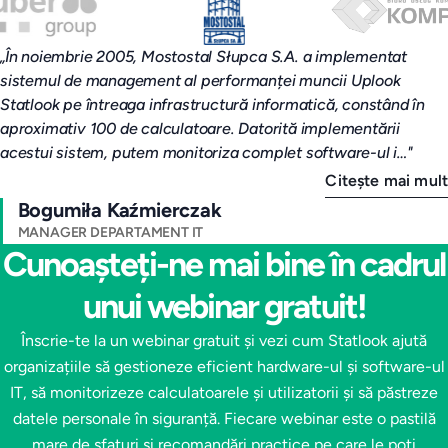
Comunică cu avertizorul de integritate (raportând și
Creează o bază de date centrală cu informații despre
Află mai multe
Află mai multe
anonim)
protecția datelor personale
„Ca o companie care se ocupă de audituri IT și audituri
de legalitate software, folosim programul "Uplook for audit"
Nu te îngrijora de securitatea datelor avertizorului
Află mai multe
de la A+C Systems. Este un instrument excelent de audit,
de integritate
caracterizat printr-o funcționalitate excelentă . Detectarea
automată a stațiilor de rețea și posibilitatea…"
Află mai multe
Citeşte mai mult
Piotr Żurowiec
PROPRIETAR
Cunoașteți-ne mai bine în cadrul
unui webinar gratuit!
Înscrie-te la un webinar gratuit și vezi cum Statlook ajută
organizațiile să gestioneze eficient hardware-ul și software-ul
IT, să monitorizeze calculatoarele și utilizatorii și să păstreze
datele personale în siguranță. Fiecare webinar este o pastilă
mare de sfaturi și recomandări practice pe care le poți