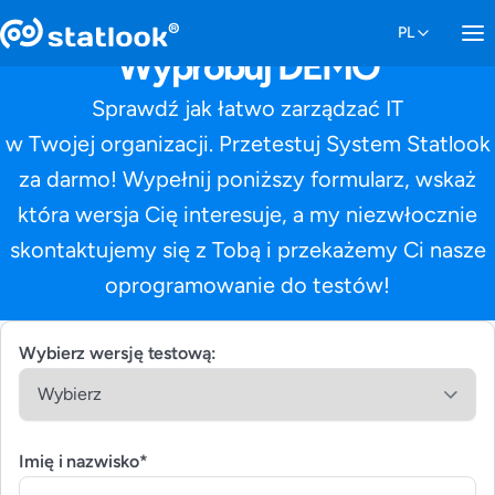
Wypróbuj DEMO
Sprawdź jak łatwo zarządzać IT
w Twojej organizacji. Przetestuj System Statlook
za darmo! Wypełnij poniższy formularz, wskaż
która wersja Cię interesuje, a my niezwłocznie
skontaktujemy się z Tobą i przekażemy Ci nasze
oprogramowanie do testów!
Wybierz wersję testową:
Imię i nazwisko*