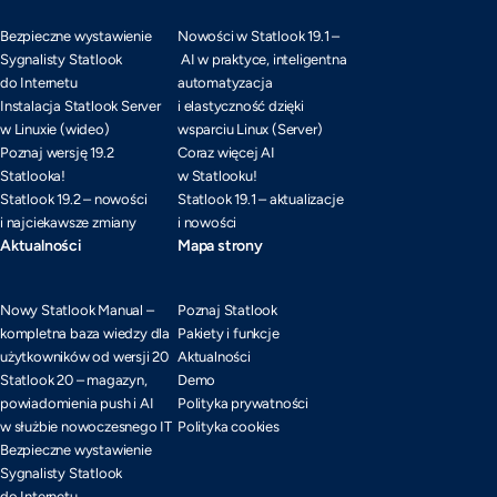
Bezpieczne wystawienie
Nowości w Statlook 19.1 –
Sygnalisty Statlook
AI w praktyce, inteligentna
do Internetu
automatyzacja
Instalacja Statlook Server
i elastyczność dzięki
w Linuxie (wideo)
wsparciu Linux (Server)
Poznaj wersję 19.2
Coraz więcej AI
Statlooka!
w Statlooku!
Statlook 19.2 – nowości
Statlook 19.1 – aktualizacje
i najciekawsze zmiany
i nowości
Aktualności
Mapa strony
Nowy Statlook Manual –
Poznaj Statlook
kompletna baza wiedzy dla
Pakiety i funkcje
użytkowników od wersji 20
Aktualności
Statlook 20 – magazyn,
Demo
powiadomienia push i AI
Polityka prywatności
w służbie nowoczesnego IT
Polityka cookies
Bezpieczne wystawienie
Sygnalisty Statlook
do Internetu