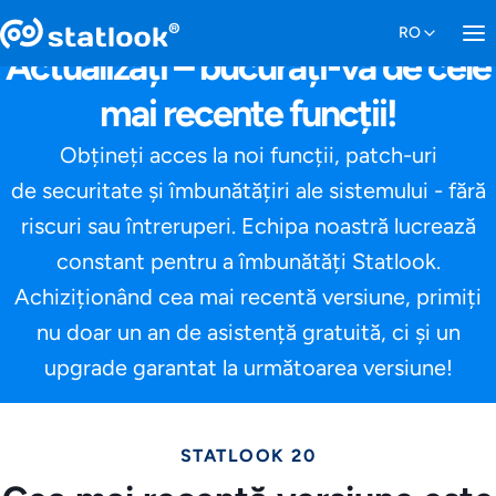
Actualizați – bucurați-vă de cele
mai recente funcții!
Obțineți acces la noi funcții, patch-uri
de securitate și îmbunătățiri ale sistemului - fără
riscuri sau întreruperi. Echipa noastră lucrează
constant pentru a îmbunătăți Statlook.
Achiziționând cea mai recentă versiune, primiți
nu doar un an de asistență gratuită, ci și un
upgrade garantat la următoarea versiune!
STATLOOK 20