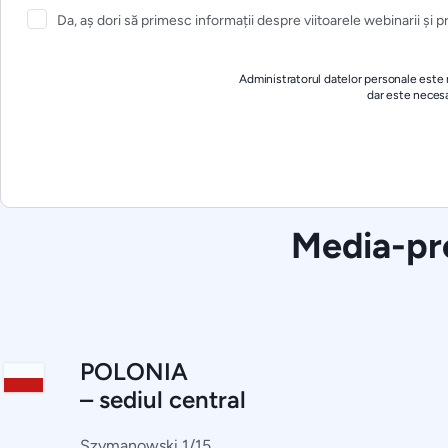
Da, aș dori să primesc informații despre viitoarele webinarii și p
Administratorul datelor personale este m
dar este neces
Media-pre
POLONIA
– sediul central
Szymanowski 1/15