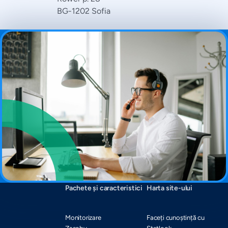
BG-1202 Sofia
Pachete și caracteristici
Harta site-ului
Monitorizare
Faceți cunoștință cu