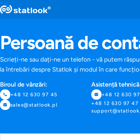
Persoană de cont
Scrieți-ne sau dați-ne un telefon - vă putem răsp
la întrebări despre Statlok și modul în care funcți
Biroul de vânzări:
Asistență tehnică
+48 12 630 97 45
+48 12 630 97
+48 12 630 97 47
sales@statlook.pl
support@statlook