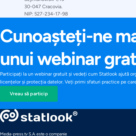
30-047 Cracovia.
NIP: 527-234-17-98
Cunoașteți-ne mai
unui webinar grat
Participați la un webinar gratuit și vedeți cum Statlook ajută o
licențelor și protecția datelor. Veți primi sfaturi practice pe 
Vreau să particip
Media-press.tv S.A. este o companie