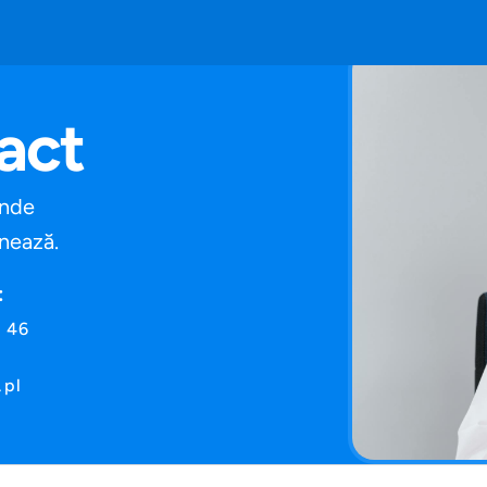
act
unde
onează.
:
 46
.pl