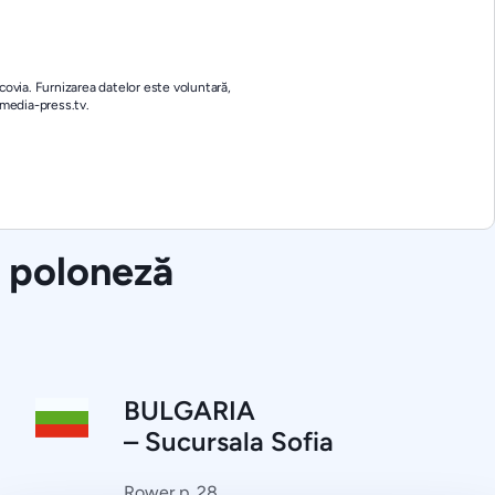
covia. Furnizarea datelor este voluntară,
 media-press.tv.
e poloneză
BULGARIA
– Sucursala Sofia
Rower p. 28