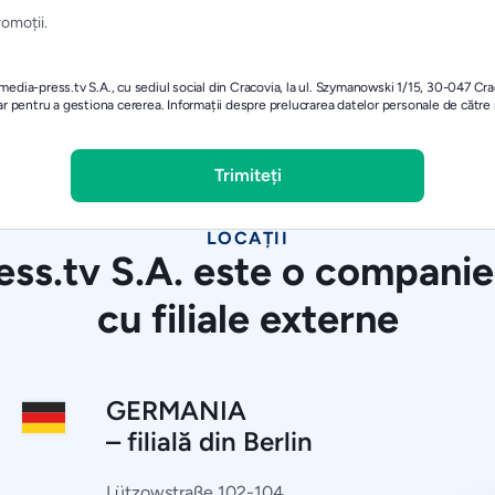
romoții.
edia-press.tv S.A., cu sediul social din Cracovia, la ul. Szymanowski 1/15, 30-047 Cra
ar pentru a gestiona cererea.
Informații despre prelucrarea datelor personale de către
LOCAȚII
ss.tv S.A. este o compani
cu filiale externe
GERMANIA
– filială din Berlin
Lützowstraße 102-104