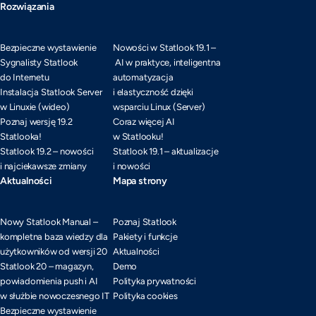
Rozwiązania
Bezpieczne wystawienie
Nowości w Statlook 19.1 –
Sygnalisty Statlook
AI w praktyce, inteligentna
do Internetu
automatyzacja
Instalacja Statlook Server
i elastyczność dzięki
w Linuxie (wideo)
wsparciu Linux (Server)
Poznaj wersję 19.2
Coraz więcej AI
Statlooka!
w Statlooku!
Statlook 19.2 – nowości
Statlook 19.1 – aktualizacje
i najciekawsze zmiany
i nowości
Aktualności
Mapa strony
Nowy Statlook Manual –
Poznaj Statlook
kompletna baza wiedzy dla
Pakiety i funkcje
użytkowników od wersji 20
Aktualności
Statlook 20 – magazyn,
Demo
powiadomienia push i AI
Polityka prywatności
w służbie nowoczesnego IT
Polityka cookies
Bezpieczne wystawienie