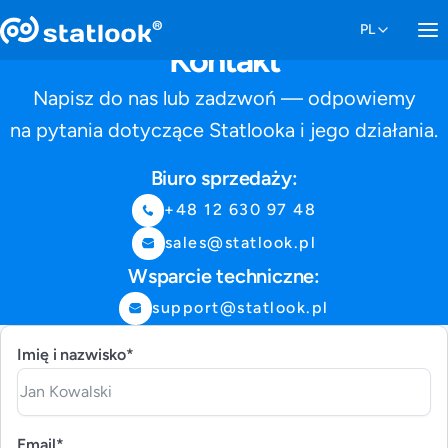
Kontakt
Napisz do nas lub zadzwoń — odpowiemy
na pytania dotyczące Statlooka i jego działania.
Biuro sprzedaży:
+48 12 630 97 48
sales@statlook.pl
Wsparcie techniczne:
support@statlook.pl
Imię i nazwisko*
Email*