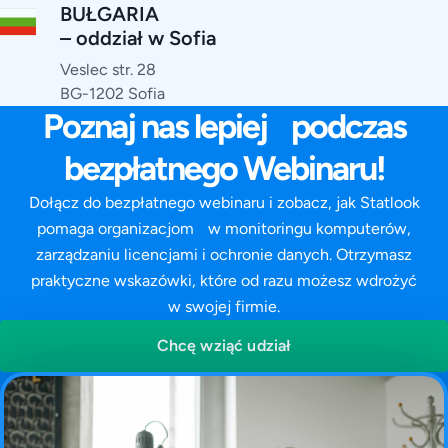
BUŁGARIA
– oddział w Sofia
Veslec str. 28
BG-1202 Sofia
Poznaj nas lepiej podczas
bezpłatnego Webinaru!
Dołącz do bezpłatnego webinaru i zobacz, jak Statlook
pomaga organizacjom w monitoringu komputerów,
zarządzaniu licencjami i ochronie danych. Otrzymasz
praktyczne wskazówki, które od razu możesz wdrożyć
w swojej firmie.
Chcę wziąć udział