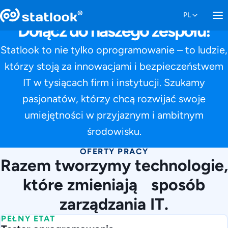
Dołącz do naszego zespołu!
Statlook to nie tylko oprogramowanie – to ludzie,
którzy stoją za innowacjami i bezpieczeństwem
IT w tysiącach firm i instytucji. Szukamy
pasjonatów, którzy chcą rozwijać swoje
umiejętności w przyjaznym i ambitnym
środowisku.
OFERTY PRACY
Razem tworzymy technologie,
które zmieniają sposób
zarządzania IT.
PEŁNY ETAT