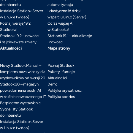
do Internetu
automatyzacja
Instalacja Statlook Server
i elastyczność dzięki
w Linuxie (wideo)
wsparciu Linux (Server)
Poznaj wersję 19.2
Coraz więcej AI
Statlooka!
w Statlooku!
Statlook 19.2 – nowości
Statlook 19.1 – aktualizacje
i najciekawsze zmiany
i nowości
Aktualności
Mapa strony
Nowy Statlook Manual –
Poznaj Statlook
kompletna baza wiedzy dla
Pakiety i funkcje
użytkowników od wersji 20
Aktualności
Statlook 20 – magazyn,
Demo
powiadomienia push i AI
Polityka prywatności
w służbie nowoczesnego IT
Polityka cookies
Bezpieczne wystawienie
Sygnalisty Statlook
do Internetu
Instalacja Statlook Server
w Linuxie (wideo)