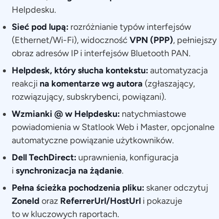
Helpdesku.
Sieć pod lupą:
rozróżnianie typów interfejsów
(Ethernet/Wi-Fi), widoczność
VPN (PPP)
, pełniejszy
obraz adresów IP i interfejsów Bluetooth PAN.
Helpdesk, który słucha kontekstu:
automatyzacja
reakcji
na komentarze wg autora
(zgłaszający,
rozwiązujący, subskrybenci, powiązani).
Wzmianki @ w Helpdesku:
natychmiastowe
powiadomienia w Statlook Web i Master, opcjonalne
automatyczne powiązanie użytkowników.
Dell TechDirect:
uprawnienia, konfiguracja
i
synchronizacja na żądanie
.
Pełna ścieżka pochodzenia pliku:
skaner odczytuj
ZoneId
oraz
ReferrerUrl/HostUrl
i pokazuje
to w kluczowych raportach.