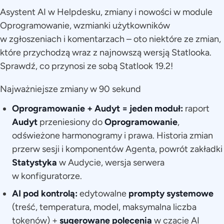
Asystent AI w Helpdesku, zmiany i nowości w module
Oprogramowanie, wzmianki użytkowników
w zgłoszeniach i komentarzach – oto niektóre ze zmian,
które przychodzą wraz z najnowszą wersją Statlooka.
Sprawdź, co przynosi ze sobą Statlook 19.2!
Najważniejsze zmiany w 90 sekund
Oprogramowanie + Audyt = jeden moduł:
raport
Audyt
przeniesiony do
Oprogramowanie
,
odświeżone harmonogramy i prawa. Historia zmian
przerw sesji i komponentów Agenta, powrót zakładki
Statystyka
w Audycie, wersja serwera
w konfiguratorze.
AI pod kontrolą:
edytowalne
prompty systemowe
(treść, temperatura, model, maksymalna liczba
tokenów) +
sugerowane polecenia
w czacie AI