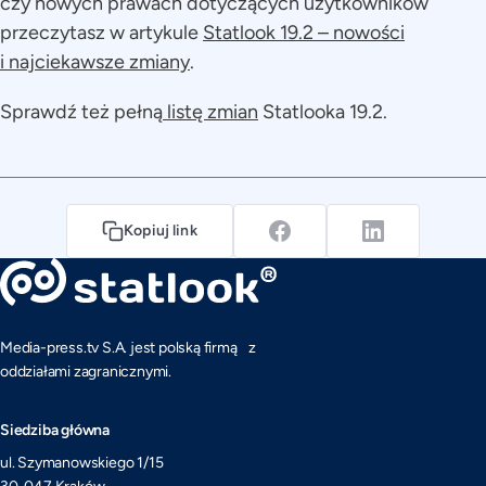
czy nowych prawach dotyczących użytkowników
przeczytasz w artykule
Statlook 19.2 – nowości
i najciekawsze zmiany
.
Sprawdź też pełną
listę zmian
Statlooka 19.2.
Kopiuj link
Media-press.tv S.A. jest polską firmą z
oddziałami zagranicznymi.
Siedziba główna
ul. Szymanowskiego 1/15