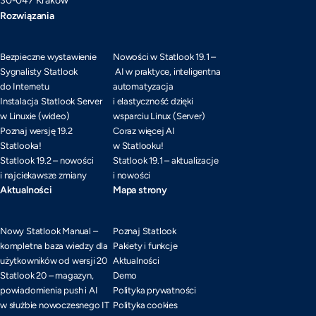
30-047 Kraków
Rozwiązania
Bezpieczne wystawienie
Nowości w Statlook 19.1 –
Sygnalisty Statlook
AI w praktyce, inteligentna
do Internetu
automatyzacja
Instalacja Statlook Server
i elastyczność dzięki
w Linuxie (wideo)
wsparciu Linux (Server)
Poznaj wersję 19.2
Coraz więcej AI
Statlooka!
w Statlooku!
Statlook 19.2 – nowości
Statlook 19.1 – aktualizacje
i najciekawsze zmiany
i nowości
Aktualności
Mapa strony
Nowy Statlook Manual –
Poznaj Statlook
kompletna baza wiedzy dla
Pakiety i funkcje
użytkowników od wersji 20
Aktualności
Statlook 20 – magazyn,
Demo
powiadomienia push i AI
Polityka prywatności
w służbie nowoczesnego IT
Polityka cookies