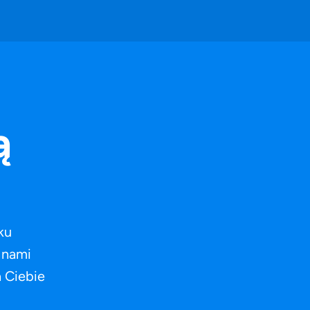
ną
ku
z nami
a Ciebie