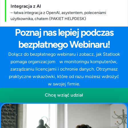
Integracja z AI
– łatwa integracja z OpenAI, asystentem, poleceniami
użytkownika, chatem (PAKIET HELPDESK)
Poznaj nas lepiej podczas
bezpłatnego Webinaru!
Dołącz do bezpłatnego webinaru i zobacz, jak Statlook
pomaga organizacjom w monitoringu komputerów,
zarządzaniu licencjami i ochronie danych. Otrzymasz
praktyczne wskazówki, które od razu możesz wdrożyć
w swojej firmie.
Chcę wziąć udział