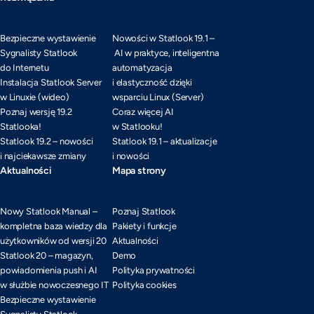
Bezpieczne wystawienie
Nowości w Statlook 19.1 –
Sygnalisty Statlook
AI w praktyce, inteligentna
do Internetu
automatyzacja
Instalacja Statlook Server
i elastyczność dzięki
w Linuxie (wideo)
wsparciu Linux (Server)
Poznaj wersję 19.2
Coraz więcej AI
Statlooka!
w Statlooku!
Statlook 19.2 – nowości
Statlook 19.1 – aktualizacje
i najciekawsze zmiany
i nowości
Aktualności
Mapa strony
Nowy Statlook Manual –
Poznaj Statlook
kompletna baza wiedzy dla
Pakiety i funkcje
użytkowników od wersji 20
Aktualności
Statlook 20 – magazyn,
Demo
powiadomienia push i AI
Polityka prywatności
w służbie nowoczesnego IT
Polityka cookies
Bezpieczne wystawienie