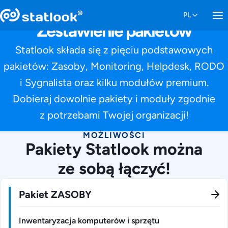
Zestawienie pakietów
Statlook składa się z pięciu podstawowych
pakietów: Zasoby, Monitoring, Helpdesk, RODO
i Sygnalista oraz kilku modułów premium.
Dobieraj dowolnie pakiety i moduły zgodnie
z potrzebami Twojej organizacji!
MOŻLIWOŚCI
Pakiety Statlook można
ze sobą łączyć!
Pakiet ZASOBY
Inwentaryzacja komputerów i sprzętu