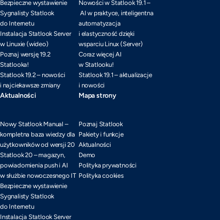
Bezpieczne wystawienie
Nowości w Statlook 19.1 –
Sygnalisty Statlook
AI w praktyce, inteligentna
do Internetu
automatyzacja
Instalacja Statlook Server
i elastyczność dzięki
w Linuxie (wideo)
wsparciu Linux (Server)
Poznaj wersję 19.2
Coraz więcej AI
Statlooka!
w Statlooku!
Statlook 19.2 – nowości
Statlook 19.1 – aktualizacje
i najciekawsze zmiany
i nowości
Aktualności
Mapa strony
Nowy Statlook Manual –
Poznaj Statlook
kompletna baza wiedzy dla
Pakiety i funkcje
użytkowników od wersji 20
Aktualności
Statlook 20 – magazyn,
Demo
powiadomienia push i AI
Polityka prywatności
w służbie nowoczesnego IT
Polityka cookies
Bezpieczne wystawienie
Sygnalisty Statlook
do Internetu
Instalacja Statlook Server