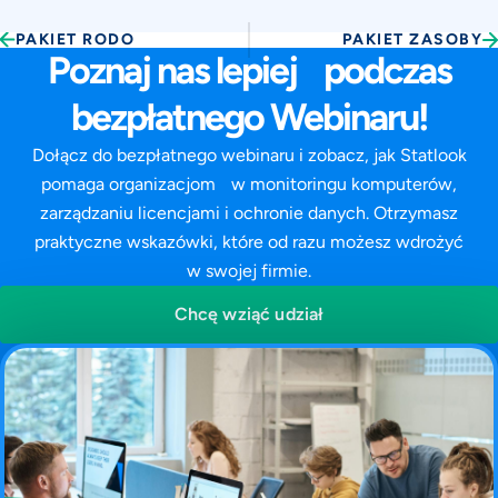
PAKIET RODO
PAKIET ZASOBY
Poznaj nas lepiej podczas
bezpłatnego Webinaru!
Dołącz do bezpłatnego webinaru i zobacz, jak Statlook
pomaga organizacjom w monitoringu komputerów,
zarządzaniu licencjami i ochronie danych. Otrzymasz
praktyczne wskazówki, które od razu możesz wdrożyć
w swojej firmie.
Chcę wziąć udział