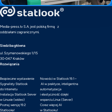
Media-press.tv S.A. jest polską firmą z
oddziałami zagranicznymi.
Siedziba główna
ul. Szymanowskiego 1/15
30-047 Kraków
Rozwiązania
Bezpieczne wystawienie
Nowości w Statlook 19.1 –
Sygnalisty Statlook
AI w praktyce, inteligentna
do Internetu
automatyzacja
Instalacja Statlook Server
i elastyczność dzięki
w Linuxie (wideo)
wsparciu Linux (Server)
Poznaj wersję 19.2
Coraz więcej AI
Statlooka!
w Statlooku!