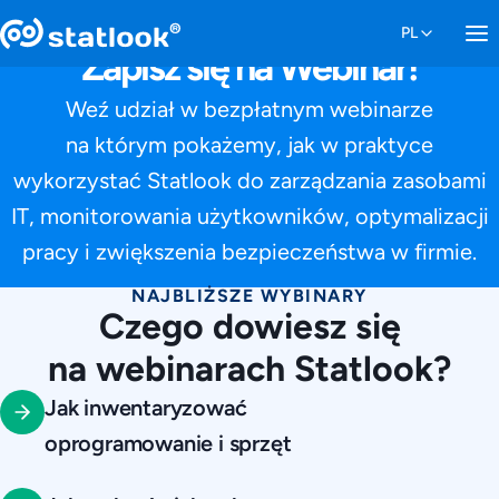
Zapisz się na Webinar!
Weź udział w bezpłatnym webinarze
na którym pokażemy, jak w praktyce
wykorzystać Statlook do zarządzania zasobami
IT, monitorowania użytkowników, optymalizacji
pracy i zwiększenia bezpieczeństwa w firmie.
NAJBLIŻSZE WYBINARY
Czego dowiesz się
na webinarach Statlook?
Jak inwentaryzować
oprogramowanie i sprzęt