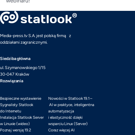
webinaru!
Media-press.tv S.A. jest polską firmą z
oddziałami zagranicznymi.
Siedziba główna
ul. Szymanowskiego 1/15
30-047 Kraków
Rozwiązania
Bezpieczne wystawienie
Nowości w Statlook 19.1 –
Sygnalisty Statlook
AI w praktyce, inteligentna
do Internetu
automatyzacja
Instalacja Statlook Server
i elastyczność dzięki
w Linuxie (wideo)
wsparciu Linux (Server)
Poznaj wersję 19.2
Coraz więcej AI