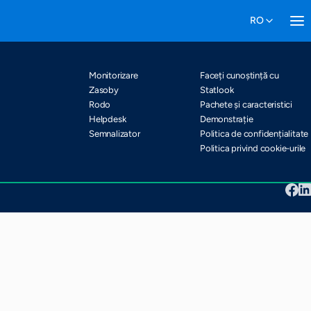
Pachete și caracteristici
Harta site-ului
Monitorizare
Faceți cunoștință cu
Zasoby
Statlook
Rodo
Pachete și caracteristici
Helpdesk
Demonstrație
Semnalizator
Politica de confidențialitate
Politica privind cookie-urile