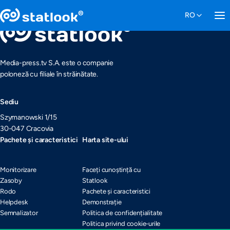
Media-press.tv S.A. este o companie
poloneză cu filiale în străinătate.
Sediu
Szymanowski 1/15
30-047 Cracovia
Pachete și caracteristici
Harta site-ului
Monitorizare
Faceți cunoștință cu
Zasoby
Statlook
Rodo
Pachete și caracteristici
Helpdesk
Demonstrație
Semnalizator
Politica de confidențialitate
Politica privind cookie-urile