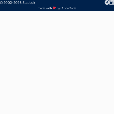
© 2002-2026 Statlook
made with
by CrocoCode