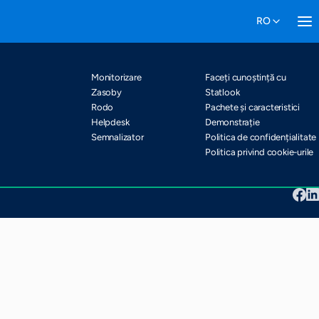
Pachete și caracteristici
Harta site-ului
Monitorizare
Faceți cunoștință cu
Zasoby
Statlook
Rodo
Pachete și caracteristici
Helpdesk
Demonstrație
Semnalizator
Politica de confidențialitate
Politica privind cookie-urile