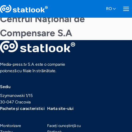
Centrul Național de
Compensare S.A
Media-press.tv S.A. este o companie
poloneză cu filiale în străinătate.
Sediu
Szymanowski 1/15
30-047 Cracovia
Pachete și caracteristici
Harta site-ului
Monitorizare
Faceți cunoștință cu
Zasoby
Statlook