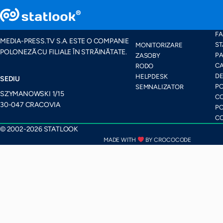
PACHETE ȘI
HA
CARACTERISTICI
FA
MEDIA-PRESS.TV S.A. ESTE O COMPANIE
ST
MONITORIZARE
POLONEZĂ CU FILIALE ÎN STRĂINĂTATE.
PA
ZASOBY
CA
RODO
D
HELPDESK
SEDIU
PO
SEMNALIZATOR
SZYMANOWSKI 1/15
CO
30-047 CRACOVIA
PO
CO
© 2002-2026 STATLOOK
MADE WITH
BY CROCOCODE