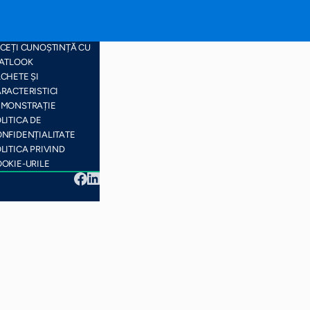
RTA SITE-ULUI
CEȚI CUNOȘTINȚĂ CU
ATLOOK
CHETE ȘI
RACTERISTICI
EMONSTRAȚIE
LITICA DE
NFIDENȚIALITATE
LITICA PRIVIND
OKIE-URILE