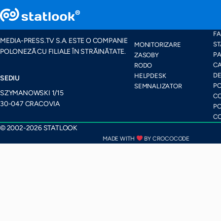
PACHETE ȘI
HA
CARACTERISTICI
FA
MEDIA-PRESS.TV S.A. ESTE O COMPANIE
ST
MONITORIZARE
POLONEZĂ CU FILIALE ÎN STRĂINĂTATE.
PA
ZASOBY
CA
RODO
D
HELPDESK
SEDIU
PO
SEMNALIZATOR
SZYMANOWSKI 1/15
CO
30-047 CRACOVIA
PO
CO
© 2002-2026 STATLOOK
MADE WITH
BY CROCOCODE