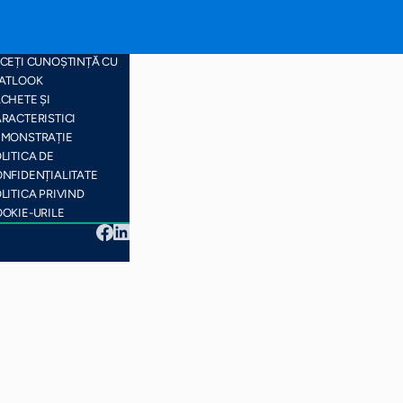
RTA SITE-ULUI
CEȚI CUNOȘTINȚĂ CU
ATLOOK
CHETE ȘI
RACTERISTICI
EMONSTRAȚIE
LITICA DE
NFIDENȚIALITATE
LITICA PRIVIND
OKIE-URILE