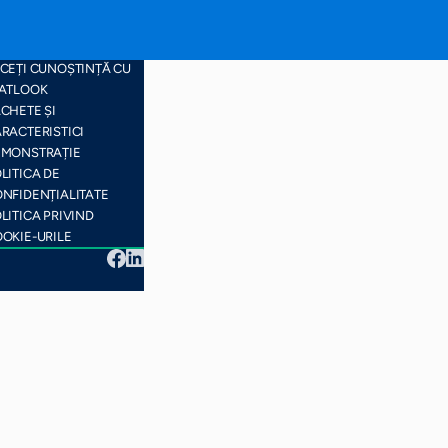
RTA SITE-ULUI
CEȚI CUNOȘTINȚĂ CU
ATLOOK
CHETE ȘI
RACTERISTICI
EMONSTRAȚIE
LITICA DE
NFIDENȚIALITATE
LITICA PRIVIND
OKIE-URILE