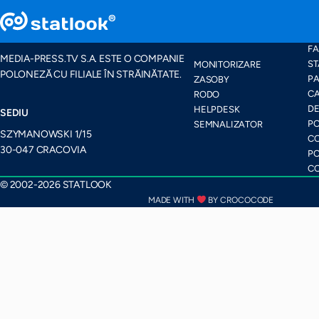
PACHETE ȘI
HA
CARACTERISTICI
FA
MEDIA-PRESS.TV S.A. ESTE O COMPANIE
ST
MONITORIZARE
POLONEZĂ CU FILIALE ÎN STRĂINĂTATE.
PA
ZASOBY
CA
RODO
D
HELPDESK
SEDIU
PO
SEMNALIZATOR
SZYMANOWSKI 1/15
CO
30-047 CRACOVIA
PO
CO
© 2002-2026 STATLOOK
MADE WITH
BY CROCOCODE