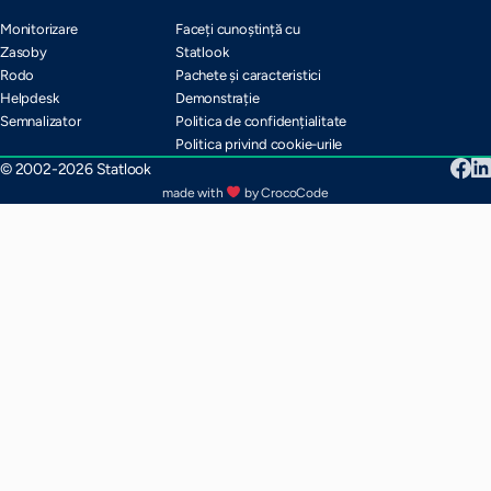
Monitorizare
Faceți cunoștință cu
Zasoby
Statlook
Rodo
Pachete și caracteristici
Helpdesk
Demonstrație
Semnalizator
Politica de confidențialitate
Politica privind cookie-urile
© 2002-2026 Statlook
made with
by CrocoCode