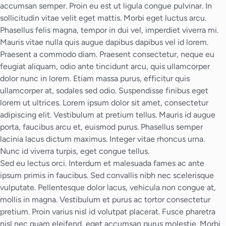
accumsan semper. Proin eu est ut ligula congue pulvinar. In
sollicitudin vitae velit eget mattis. Morbi eget luctus arcu.
Phasellus felis magna, tempor in dui vel, imperdiet viverra mi.
Mauris vitae nulla quis augue dapibus dapibus vel id lorem.
Praesent a commodo diam. Praesent consectetur, neque eu
feugiat aliquam, odio ante tincidunt arcu, quis ullamcorper
dolor nunc in lorem. Etiam massa purus, efficitur quis
ullamcorper at, sodales sed odio. Suspendisse finibus eget
lorem ut ultrices. Lorem ipsum dolor sit amet, consectetur
adipiscing elit. Vestibulum at pretium tellus. Mauris id augue
porta, faucibus arcu et, euismod purus. Phasellus semper
lacinia lacus dictum maximus. Integer vitae rhoncus urna.
Nunc id viverra turpis, eget congue tellus.
Sed eu lectus orci. Interdum et malesuada fames ac ante
ipsum primis in faucibus. Sed convallis nibh nec scelerisque
vulputate. Pellentesque dolor lacus, vehicula non congue at,
mollis in magna. Vestibulum et purus ac tortor consectetur
pretium. Proin varius nisl id volutpat placerat. Fusce pharetra
nisl nec quam eleifend, eget accumsan purus molestie. Morbi