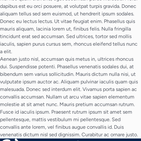
dapibus est eu orci posuere, at volutpat turpis gravida. Donec
aliquam tellus sed sem euismod, ut hendrerit ipsum sodales.
Donec eu lectus lectus. Ut vitae feugiat enim. Phasellus quis
mauris aliquam, lacinia lorem ut, finibus felis. Nulla fringilla
tincidunt erat sed accumsan. Sed ultrices, tortor sed mollis
iaculis, sapien purus cursus sem, rhoncus eleifend tellus nunc
a elit.
Aenean justo nisl, accumsan quis metus in, ultrices rhoncus
dui. Suspendisse potenti. Phasellus venenatis sodales dui, at
bibendum sem varius sollicitudin. Mauris dictum nulla nisi, ut
vulputate ipsum auctor ac. Aliquam pulvinar iaculis quam quis
malesuada. Donec sed interdum elit. Vivamus porta sapien ac
convallis accumsan. Nullam ut arcu vitae sapien elementum
molestie at sit amet nunc. Mauris pretium accumsan rutrum.
Fusce id iaculis ipsum. Praesent rutrum ipsum sit amet sem
pellentesque, mattis vestibulum mi pellentesque. Sed
convallis ante lorem, vel finibus augue convallis id. Duis
venenatis dictum nisl sed dignissim. Curabitur ac ornare justo.