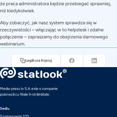
że praca administratora będzie przebiegać sprawniej,
niż kiedykolwiek.
Aby zobaczyć, jak nasz system sprawdza się w
rzeczywistości – włączając w to helpdesk i zdalne
połączenie – zapraszamy do obejrzenia darmowego
webinarium.
Legătura Kopiuj
Media-press.tv S.A. este o companie
poloneză cu filiale în străinătate.
Sediu
Szymanowski 1/15