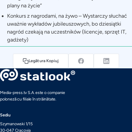
plany na życie”
Konkurs z nagrodami, na żywo – Wystarczy słuchać
uważnie wykładów jubileuszowych, bo dziesiątki
nagród czekają na uczestników (licencje, sprzęt IT,
gadżety)
Legătura Kopiuj
Media-press.tv S.A. este o companie
poloneză cu filiale în străinătate.
Sediu
Szymanowski 1/15
30-047 Cracovia