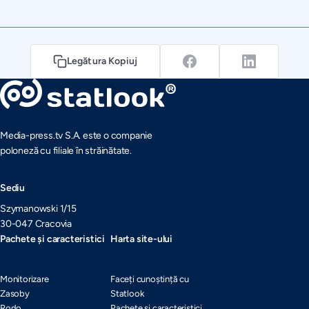
Legătura Kopiuj
Media-press.tv S.A. este o companie
poloneză cu filiale în străinătate.
Sediu
Szymanowski 1/15
30-047 Cracovia
Pachete și caracteristici
Harta site-ului
Monitorizare
Faceți cunoștință cu
Zasoby
Statlook
Rodo
Pachete și caracteristici