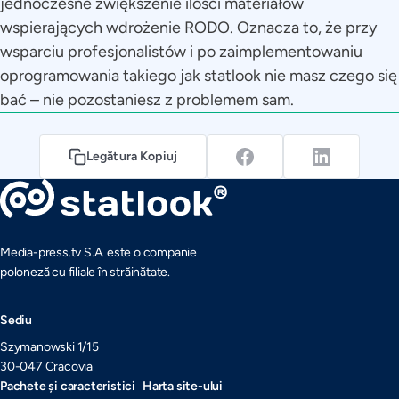
jednocześne zwiększenie ilości materiałów
wspierających wdrożenie RODO. Oznacza to, że przy
wsparciu profesjonalistów i po zaimplementowaniu
oprogramowania takiego jak statlook nie masz czego się
bać – nie pozostaniesz z problemem sam.
Legătura Kopiuj
Media-press.tv S.A. este o companie
poloneză cu filiale în străinătate.
Sediu
Szymanowski 1/15
30-047 Cracovia
Pachete și caracteristici
Harta site-ului