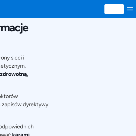
rmacje
ny sieci i
netycznym.
 zdrowotną,
sektorów
ć zapisów dyrektywy
 odpowiednich
kować
karami