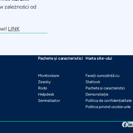
w zależności od
owi!
LINK
Pachete și caracteristici
Harta site-ului
Monitorizare
Faceți cunoștință cu
Zasoby
Statlook
Rodo
Pachete și caracteristici
Helpdesk
Demonstrație
Semnalizator
Politica de confidențialitate
Politica privind cookie-urile