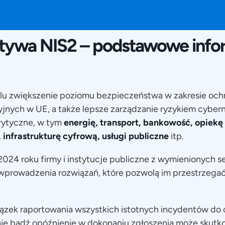
3 OCTOMBRIE 2024
tywa NIS2 – podstawowe info
u zwiększenie poziomu bezpieczeństwa w zakresie ochro
jnych w UE, a także lepsze zarządzanie ryzykiem cyber
rytyczne, w tym
energię, transport, bankowość, opiekę
infrastrukturę cyfrową, usługi publiczne
itp.
2024 roku firmy i instytucje publiczne z wymienionych 
wprowadzenia rozwiązań, które pozwolą im przestrzega
ązek raportowania wszystkich istotnych incydentów do
ie bądź opóźnienie w dokonaniu zgłoszenia może skut