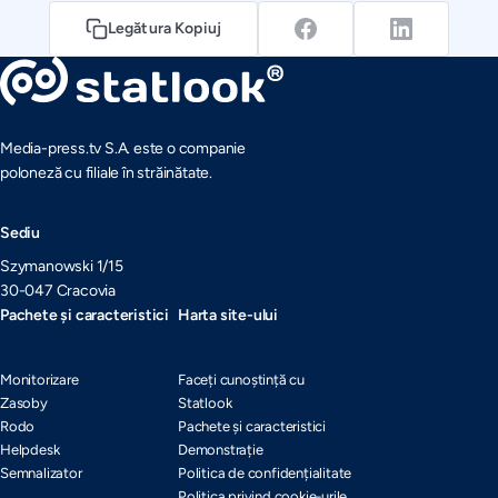
Legătura Kopiuj
Media-press.tv S.A. este o companie
poloneză cu filiale în străinătate.
Sediu
Szymanowski 1/15
30-047 Cracovia
Pachete și caracteristici
Harta site-ului
Monitorizare
Faceți cunoștință cu
Zasoby
Statlook
Rodo
Pachete și caracteristici
Helpdesk
Demonstrație
Semnalizator
Politica de confidențialitate
Politica privind cookie-urile