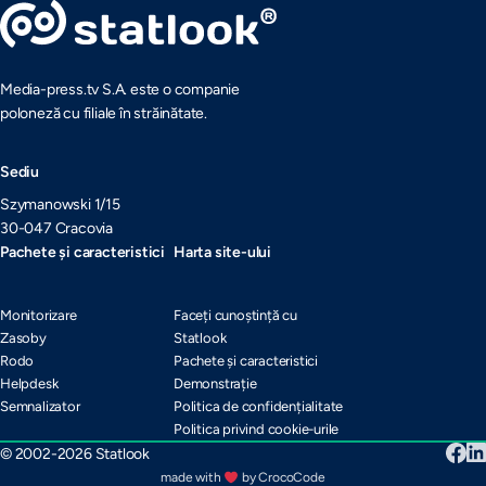
Media-press.tv S.A. este o companie
poloneză cu filiale în străinătate.
Sediu
Szymanowski 1/15
30-047 Cracovia
Pachete și caracteristici
Harta site-ului
Monitorizare
Faceți cunoștință cu
Zasoby
Statlook
Rodo
Pachete și caracteristici
Helpdesk
Demonstrație
Semnalizator
Politica de confidențialitate
Politica privind cookie-urile
© 2002-2026 Statlook
made with
by CrocoCode