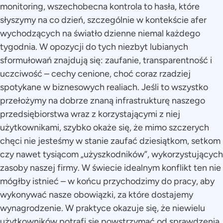
monitoring, wszechobecna kontrola to hasła, które
słyszymy na co dzień, szczególnie w kontekście afer
wychodzących na światło dzienne niemal każdego
tygodnia. W opozycji do tych niezbyt lubianych
sformułowań znajdują się: zaufanie, transparentność i
uczciwość – cechy cenione, choć coraz rzadziej
spotykane w biznesowych realiach. Jeśli to wszystko
przełożymy na dobrze znaną infrastrukturę naszego
przedsiębiorstwa wraz z korzystającymi z niej
użytkownikami, szybko okaże się, że mimo szczerych
chęci nie jesteśmy w stanie zaufać dziesiątkom, setkom
czy nawet tysiącom „użyszkodników”, wykorzystujących
zasoby naszej firmy. W świecie idealnym konflikt ten nie
mógłby istnieć – w końcu przychodzimy do pracy, aby
wykonywać nasze obowiązki, za które dostajemy
wynagrodzenie. W praktyce okazuje się, że niewielu
użytkowników potrafi się powstrzymać od sprawdzenia