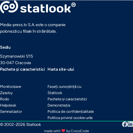
Media-press.tv S.A. este o companie
poloneză cu filiale în străinătate.
Sediu
Szymanowski 1/15
30-047 Cracovia
Pachete și caracteristici
Harta site-ului
Monitorizare
Faceți cunoștință cu
Zasoby
Statlook
Rodo
Pachete și caracteristici
Helpdesk
Demonstrație
Semnalizator
Politica de confidențialitate
Politica privind cookie-urile
© 2002-2026 Statlook
made with
by CrocoCode