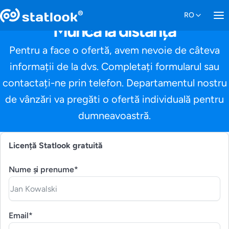
Muncă la distanță
Pentru a face o ofertă, avem nevoie de câteva
informații de la dvs. Completați formularul sau
contactați-ne prin telefon. Departamentul nostru
de vânzări va pregăti o ofertă individuală pentru
dumneavoastră.
Licență Statlook gratuită
Nume și prenume*
Email*