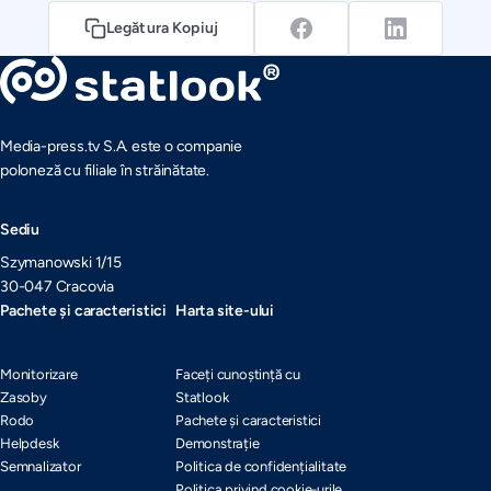
Legătura Kopiuj
Media-press.tv S.A. este o companie
poloneză cu filiale în străinătate.
Sediu
Szymanowski 1/15
30-047 Cracovia
Pachete și caracteristici
Harta site-ului
Monitorizare
Faceți cunoștință cu
Zasoby
Statlook
Rodo
Pachete și caracteristici
Helpdesk
Demonstrație
Semnalizator
Politica de confidențialitate
Politica privind cookie-urile