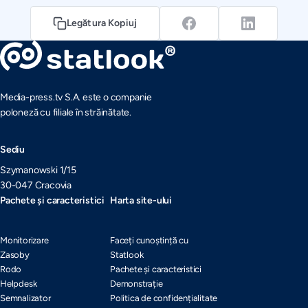
Legătura Kopiuj
Media-press.tv S.A. este o companie
poloneză cu filiale în străinătate.
Sediu
Szymanowski 1/15
30-047 Cracovia
Pachete și caracteristici
Harta site-ului
Monitorizare
Faceți cunoștință cu
Zasoby
Statlook
Rodo
Pachete și caracteristici
Helpdesk
Demonstrație
Semnalizator
Politica de confidențialitate