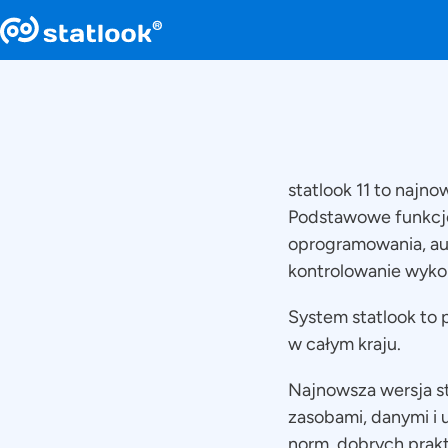
statlook 11 to najn
Podstawowe funkcje 
oprogramowania, aut
kontrolowanie wykor
System statlook to p
w całym kraju.
Najnowsza wersja st
zasobami, danymi i 
norm, dobrych prak