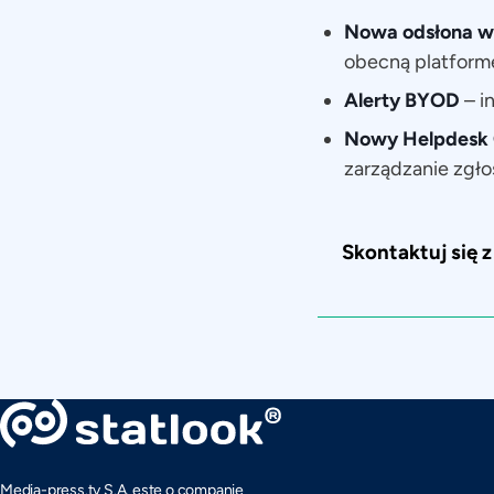
Nowa odsłona we
obecną platfor
Alerty BYOD
– i
Nowy Helpdesk 
zarządzanie zgło
Skontaktuj się 
Media-press.tv S.A. este o companie