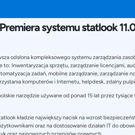
19 FEBRUARIE 2017
Premiera systemu statlook 11.
owsza odsłona kompleksowego systemu zarządzania zasob
to: Inwentaryzacja sprzętu, zarządzanie licencjami, aud
omatyzacja zadań, mobilne zarządzanie, zarządzanie no
zystania komputerów i Internetu, helpdesk, zdalny pulpit
olskie narzędzie używane od ponad 15 lat przez tysiące f
atlook kładzie największy nacisk na wzrost bezpieczeń
użytkownikami oraz na dostosowanie działań IT do obow
tyk oraz najnowszych przepisów prawnych.