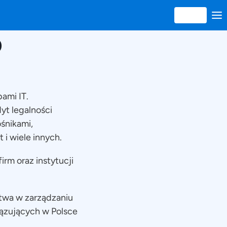
0
ami IT.
yt legalności
śnikami,
 i wiele innych.
irm oraz instytucji
stwa w zarządzaniu
iązujących w Polsce