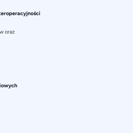
teroperacyjności
w oraz
ciowych