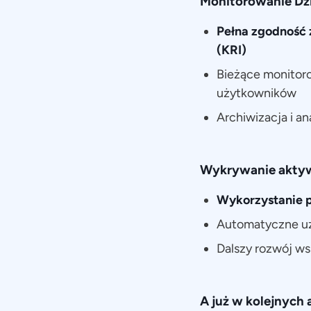
Monitorowanie Dz
Pełna zgodność 
(KRI)
Bieżące monitor
użytkowników
Archiwizacja i a
Wykrywanie aktyw
Wykorzystanie p
Automatyczne uz
Dalszy rozwój ws
A już w kolejnych a