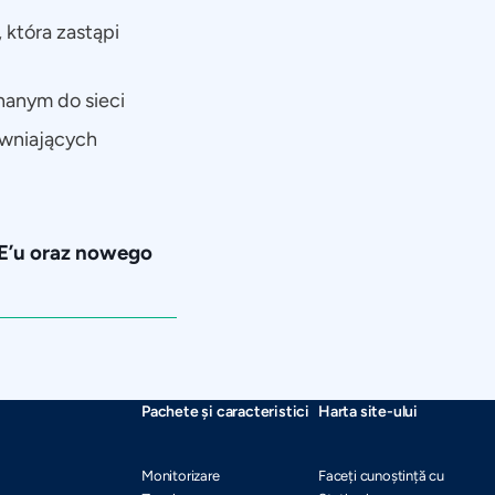
 która zastąpi
anym do sieci
awniających
E’u oraz nowego
Pachete și caracteristici
Harta site-ului
Monitorizare
Faceți cunoștință cu