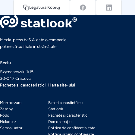
Legătura Kopiuj
Media-press.tv S.A. este o companie
poloneză cu filiale în străinătate.
Sediu
Szymanowski 1/15
30-047 Cracovia
Pachete și caracteristici
Harta site-ului
Monitorizare
Faceți cunoștință cu
Zasoby
Statlook
Rodo
Pachete și caracteristici
Helpdesk
Demonstrație
Semnalizator
Politica de confidențialitate
Politica privind cookie-urile