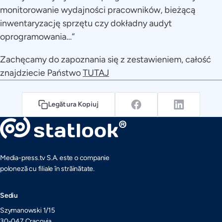
monitorowanie wydajności pracowników, bieżącą
inwentaryzację sprzętu czy dokładny audyt
oprogramowania…”
Zachęcamy do zapoznania się z zestawieniem, całość
znajdziecie Państwo
TUTAJ
Legătura Kopiuj
Media-press.tv S.A. este o companie
poloneză cu filiale în străinătate.
Sediu
Szymanowski 1/15
30-047 Cracovia