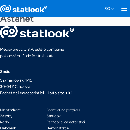
Astanet
Media-press.tv S.A. este o companie
poloneză cu filiale în străinătate.
Sediu
Szymanowski 1/15
30-047 Cracovia
Pachete și caracteristici
Harta site-ului
Monitorizare
Faceți cunoștință cu
Zasoby
Statlook
Rodo
Pachete și caracteristici
Helpdesk
Demonstrație