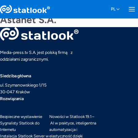
Astanet S.A.
Media-press.tv S.A. jest polską firmą z
oddziałami zagranicznymi.
Siedziba główna
ul. Szymanowskiego 1/15
30-047 Kraków
Rozwiązania
Bezpieczne wystawienie
Nowości w Statlook 19.1 –
Sygnalisty Statlook do
AI w praktyce, inteligentna
Internetu
automatyzacja i
Instalacja Statlook Server w
elastyczność dzięki