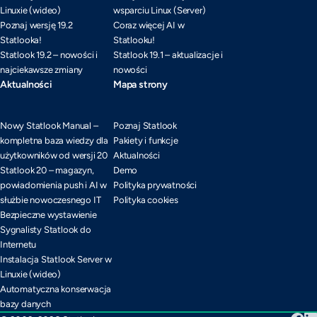
Linuxie (wideo)
wsparciu Linux (Server)
Poznaj wersję 19.2
Coraz więcej AI w
Statlooka!
Statlooku!
Statlook 19.2 – nowości i
Statlook 19.1 – aktualizacje i
najciekawsze zmiany
nowości
Aktualności
Mapa strony
Nowy Statlook Manual –
Poznaj Statlook
kompletna baza wiedzy dla
Pakiety i funkcje
użytkowników od wersji 20
Aktualności
Statlook 20 – magazyn,
Demo
powiadomienia push i AI w
Polityka prywatności
służbie nowoczesnego IT
Polityka cookies
Bezpieczne wystawienie
Sygnalisty Statlook do
Internetu
Instalacja Statlook Server w
Linuxie (wideo)
Automatyczna konserwacja
bazy danych