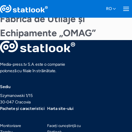
Fabrica de Utilaje și
Echipamente „OMAG”
Media-press.tv S.A. este o companie
poloneză cu filiale în străinătate.
Sediu
Szymanowski 1/15
30-047 Cracovia
Pachete și caracteristici
Harta site-ului
Monitorizare
Faceți cunoștință cu
Zasoby
Statlook