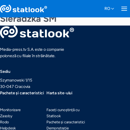
Sieradzka SM
Media-press.tv S.A. este o companie
poloneză cu filiale în străinătate.
Sediu
Szymanowski 1/15
30-047 Cracovia
Pachete și caracteristici
Harta site-ului
Monitorizare
Faceți cunoștință cu
Zasoby
Statlook
Rodo
Pachete și caracteristici
Helpdesk
Demonstrație