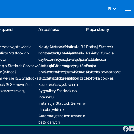
iązania
Aktualności
Mapa strony
eczne wystawienie
Nowy Statlook Manual –
Nowości w Statlook 19.1 – AI w
Poznaj Statlook
listy Statlook do
kompletna baza wiedzy dla
praktyce, inteligentna
Pakiety i funkcje
netu
użytkowników od wersji 20
automatyzacja i elastyczność
Aktualności
lacja Statlook Server w
Statlook 20 – magazyn,
dzięki wsparciu Linux (Server)
Demo
ie (wideo)
powiadomienia push i AI w
Coraz więcej AI w Statlooku!
Polityka prywatności
j wersję 19.2 Statlooka!
służbie nowoczesnego IT
Statlook 19.1 – aktualizacje i
Polityka cookies
ook 19.2 – nowości i
Bezpieczne wystawienie
nowości
ekawsze zmiany
Sygnalisty Statlook do
Internetu
Instalacja Statlook Server w
Linuxie (wideo)
Automatyczna konserwacja
bazy danych