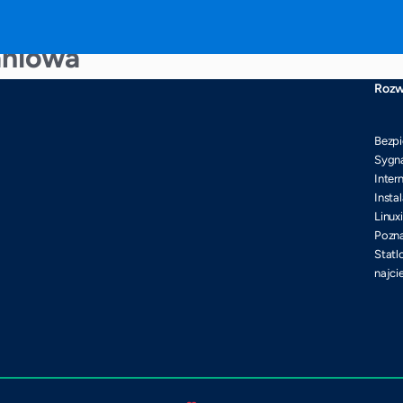
aniowa
Rozw
Bezpi
Sygna
Inter
Insta
Linux
Pozna
Statl
najci