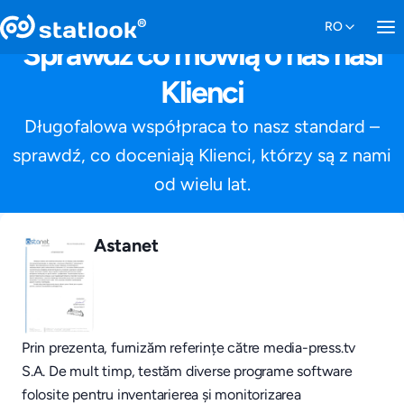
Sprawdź co mówią o nas nasi
Klienci
Długofalowa współpraca to nasz standard –
sprawdź, co doceniają Klienci, którzy są z nami
od wielu lat.
Astanet
Prin prezenta, furnizăm referințe către media-press.tv
S.A. De mult timp, testăm diverse programe software
folosite pentru inventarierea și monitorizarea