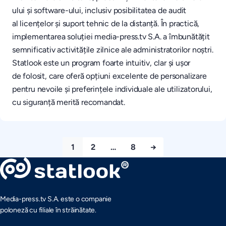
ului și software-ului, inclusiv posibilitatea de audit
al licențelor și suport tehnic de la distanță. În practică,
implementarea soluției media-press.tv S.A. a îmbunătățit
semnificativ activitățile zilnice ale administratorilor noștri.
Statlook este un program foarte intuitiv, clar și ușor
de folosit, care oferă opțiuni excelente de personalizare
pentru nevoile și preferințele individuale ale utilizatorului,
cu siguranță merită recomandat.
1
2
…
8
→
Media-press.tv S.A. este o companie
poloneză cu filiale în străinătate.