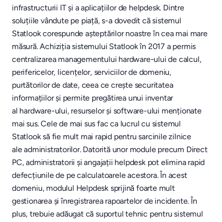
infrastructurii IT și a aplicațiilor de helpdesk. Dintre
soluțiile vândute pe piață, s-a dovedit că sistemul
Statlook corespunde așteptărilor noastre în cea mai mare
măsură. Achiziția sistemului Statlook în 2017 a permis
centralizarea managementului hardware-ului de calcul,
perifericelor, licențelor, serviciilor de domeniu,
purtătorilor de date, ceea ce crește securitatea
informațiilor și permite pregătirea unui inventar
al hardware-ului, resurselor și software-ului menționate
mai sus. Cele de mai sus fac ca lucrul cu sistemul
Statlook să fie mult mai rapid pentru sarcinile zilnice
ale administratorilor. Datorită unor module precum Direct
PC, administratorii și angajații helpdesk pot elimina rapid
defecțiunile de pe calculatoarele acestora. În acest
domeniu, modulul Helpdesk sprijină foarte mult
gestionarea și înregistrarea rapoartelor de incidente. În
plus, trebuie adăugat că suportul tehnic pentru sistemul