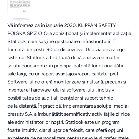
Vă informez că în ianuarie 2020, KLIPPAN SAFETY
POLSKA SP Z O. O. a achiziționat și implementat aplicația
Statlook, care susține gestionarea infrastructurii IT
formată din peste 90 de dispozitive. Decizia de a alege
sistemul Statlook a fost luată după analizarea multor
soluții concurente, în principal datorită funcționalității
sale largi, cu un raport avantajos/raport calitate-preț.
Software-ul ne oferă monitorizare simultană, precum și
inventar al hardware-ului și software-ului, inclusiv
posibilitatea de audit al licențelor și suport tehnic
de la distanță. În practică, implementarea soluției media-
press.tv S.A. a îmbunătățit semnificativ activitățile zilnice
ale administratorilor noștri. Statlook este un program
foarte intuitiv, clar și ușor de folosit, care oferă opțiuni
excelente de personalizare pentru nevoile și preferințele