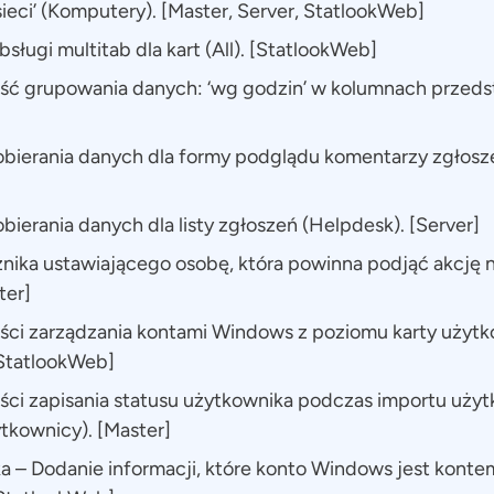
ieci’ (Komputery). [Master, Server, StatlookWeb]
ługi multitab dla kart (All). [StatlookWeb]
ść grupowania danych: ‘wg godzin’ w kolumnach przeds
bierania danych dla formy podglądu komentarzy zgłosze
bierania danych dla listy zgłoszeń (Helpdesk). [Server]
nika ustawiającego osobę, która powinna podjąć akcję 
ter]
ści zarządzania kontami Windows z poziomu karty użyt
[StatlookWeb]
ci zapisania statusu użytkownika podczas importu użyt
tkownicy). [Master]
ka – Dodanie informacji, które konto Windows jest ko