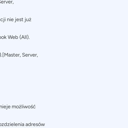
Server,
i nie jest już
ok Web (All).
[Master, Server,
nieje możliwość
ozdzielenia adresów