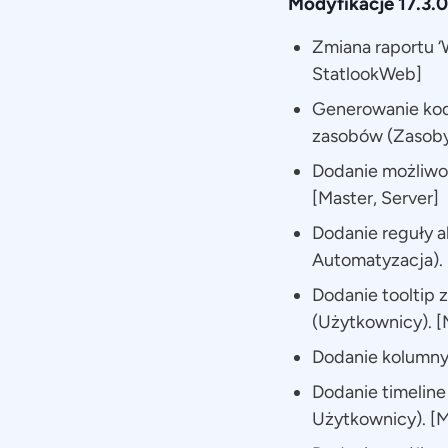
Modyfikacje 17.3.0
Zmiana raportu ‘W
StatlookWeb]
Generowanie ko
zasobów (Zasoby)
Dodanie możliwoś
[Master, Server]
Dodanie reguły 
Automatyzacja). 
Dodanie tooltip 
(Użytkownicy). [
Dodanie kolumny „
Dodanie timeline
Użytkownicy). [M