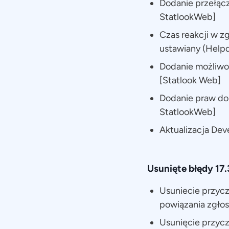
Dodanie przełączn
StatlookWeb]
Czas reakcji w z
ustawiany (Helpd
Dodanie możliwoś
[Statlook Web]
Dodanie praw do
StatlookWeb]
Aktualizacja Deve
Usunięte błędy 17.
Usuniecie przyc
powiązania zgłos
Usunięcie przycz