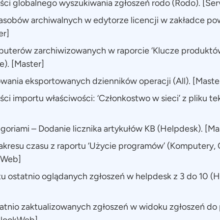
ci globalnego wyszukiwania zgłoszeń rodo (Rodo). [Serv
asobów archiwalnych w edytorze licencji w zakładce p
er]
uterów zarchiwizowanych w raporcie ‘Klucze produktó
). [Master]
ania eksportowanych dzienników operacji (All). [Maste
ci importu właściwości: ‘Członkostwo w sieci’ z pliku t
goriami – Dodanie licznika artykułów KB (Helpdesk). [Ma
 zakresu czasu z raportu ‘Użycie programów’ (Komputery
okWeb]
tu ostatnio oglądanych zgłoszeń w helpdesk z 3 do 10 (H
atnio zaktualizowanych zgłoszeń w widoku zgłoszeń do 