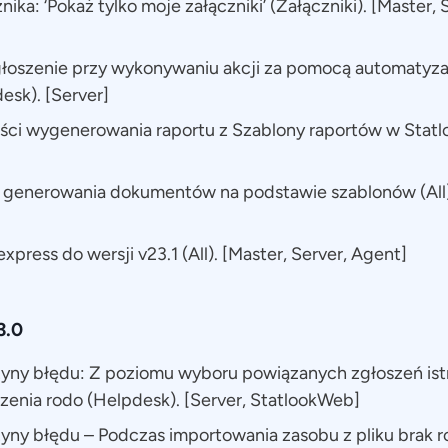
ika: ‘Pokaż tylko moje załączniki’ (Załączniki). [Master, 
głoszenie przy wykonywaniu akcji za pomocą automatyzacj
esk). [Server]
ci wygenerowania raportu z Szablony raportów w Statlo
 generowania dokumentów na podstawie szablonów (All).
xpress do wersji v23.1 (All). [Master, Server, Agent]
3.0
zyny błędu: Z poziomu wyboru powiązanych zgłoszeń ist
zenia rodo (Helpdesk). [Server, StatlookWeb]
yny błędu – Podczas importowania zasobu z pliku brak r