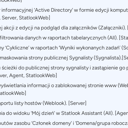
atlookWeb]
 informacyjnej ‘Active Directory’ w formie edycji kompu
, Server, StatlookWeb]
 akcji z edycji na podgląd dla załączników (Załączniki).
filtrowania danych w raportach tabelarycznych (All). [S
y ‘Cykliczne’ w raportach ‘Wyniki wykonanych zadań’ (Scr
askowania strony publicznej Sygnalisty (Sygnalista).[S
 ścieżki do publicznej strony sygnalisty i zastąpienie go
rver, Agent, StatlookWeb]
świetlania informacji o zablokowanej stronie www (Web
tatlookWeb]
portu listy hostów (Weblook). [Server]
a do widoku ‘Mój dzień’ w Statlook Assistant (All). [Age
ybutów zasobu ‘Członek domeny’ i ‘Domena/grupa robocz