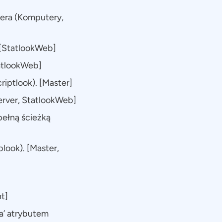
tera (Komputery,
 [StatlookWeb]
tatlookWeb]
iptlook). [Master]
erver, StatlookWeb]
 pełną ścieżką
look). [Master,
nt]
a’ atrybutem