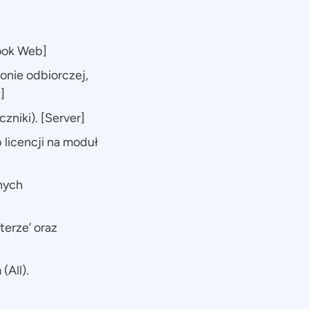
ook Web]
onie odbiorczej,
]
niki). [Server]
 licencji na moduł
nych
erze’ oraz
(All).