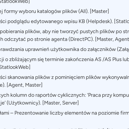
[StatlookWeb]
 formy wyboru katalogów plików (All). [Master]
ści podglądu edytowanego wpisu KB (Helpdesk). [Statl
obierania plików, aby nie tworzyć pustych plików po str
 ich odczytać po stronie agenta (DirectPC). [Master, Agent
rawdzania uprawnień użytkownika do załączników (Załącz
i o zbliżającym się terminie zakończenia AS /AS Plus lub
 [StatlookWeb]
ści skanowania plików z pominięciem plików wykonywal
). [Agent, Master]
ych kolumn do raportów cyklicznych: ‘Praca przy komput
je’ (Użytkownicy). [Master, Server]
łami – Prezentowanie liczby elementów na poziomie firm 