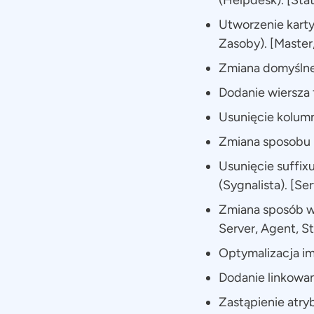
(Helpdesk). [St
Utworzenie karty
Zasoby). [Master
Zmiana domyślnej
Dodanie wiersza 
Usunięcie kolumn
Zmiana sposobu m
Usunięcie suffixu
(Sygnalista). [Se
Zmiana sposób wy
Server, Agent, S
Optymalizacja im
Dodanie linkowani
Zastąpienie atr