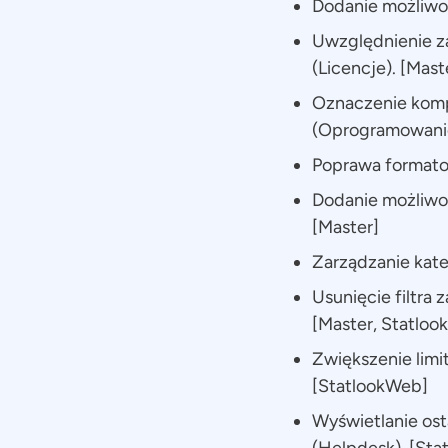
Dodanie możliwoś
Uwzględnienie z
(Licencje). [Mast
Oznaczenie komp
(Oprogramowanie
Poprawa formatow
Dodanie możliwoś
[Master]
Zarządzanie kate
Usunięcie filtra
[Master, Statlo
Zwiększenie limi
[StatlookWeb]
Wyświetlanie ost