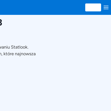
3
waniu Statlook.
n, które najnowsza