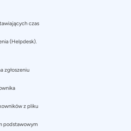
tawiających czas
nia (Helpdesk).
na zgłoszeniu
kownika
kowników z pliku
ntem podstawowym