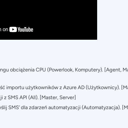
ngu obciążenia CPU (Powerlook, Komputery). [Agent, Mas
ć importu użytkowników z Azure AD (Użytkownicy). [Ma
i z SMS API (All). [Master, Server]
yślij SMS’ dla zdarzeń automatyzacji (Automatyzacja). [M