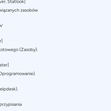
er, Statlook]
owiązanych zasobów
w’
r]
ekstowego (Zasoby).
ster]
, Oprogramowanie).
elpdesk).
przypisania