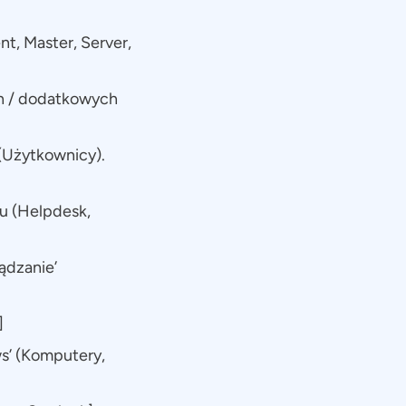
nt, Master, Server,
h / dodatkowych
 (Użytkownicy).
u (Helpdesk,
ądzanie’
]
ws’ (Komputery,