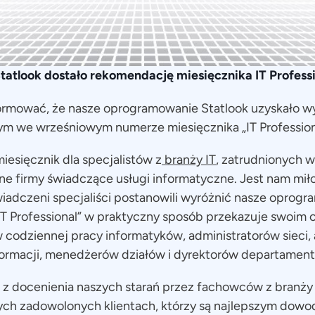
tlook dostało rekomendację miesięcznika IT Professi
formować, że nasze oprogramowanie Statlook uzyskało 
ym we wrześniowym numerze miesięcznika „IT Profession
 miesięcznik dla specjalistów z
branży IT
, zatrudnionych w
 firmy świadczące usługi informatyczne. Jest nam miło
wiadczeni specjaliści postanowili wyróżnić nasze oprogr
 “IT Professional” w praktyczny sposób przekazuje swoim 
codziennej pracy informatyków, administratorów sieci,
ormacji, menedżerów działów i dyrektorów departament
 z docenienia naszych starań przez fachowców z branży
ych zadowolonych klientach, którzy są najlepszym dowo