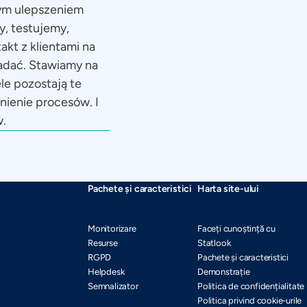
łym ulepszeniem
y, testujemy,
kt z klientami na
iadać. Stawiamy na
le pozostają te
nienie procesów. I
w.
Pachete și caracteristici
Harta site-ului
Monitorizare
Faceți cunoștință cu
Resurse
Statlook
RGPD
Pachete și caracteristici
Helpdesk
Demonstrație
Semnalizator
Politica de confidențialitate
Politica privind cookie-urile