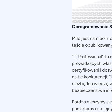
Oprogramowanie Sta
Miło jest nam poin
teście opublikowan
“IT Professional” to
prowadzących własne
certyfikowani i doś
na tle konkurencji.
niezbędną wiedzę w 
bezpieczeństwa inf
Bardzo cieszymy się
pamiętamy o kolejn