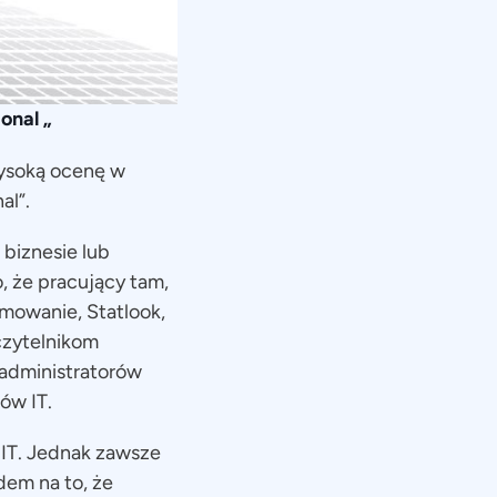
onal „
wysoką ocenę w
al”.
 biznesie lub
, że pracujący tam,
amowanie, Statlook,
czytelnikom
 administratorów
ów IT.
 IT. Jednak zawsze
dem na to, że