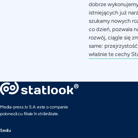
dobrze wykonujemy 
istniejących już na
szukamy nowych roz
co dzień, pozwala n
rozwój, ciągle się 
same: przejrzystość
właśnie te cechy St
Media-press.tv S.A. este o companie
poloneză cu filiale în străinătate.
Sediu