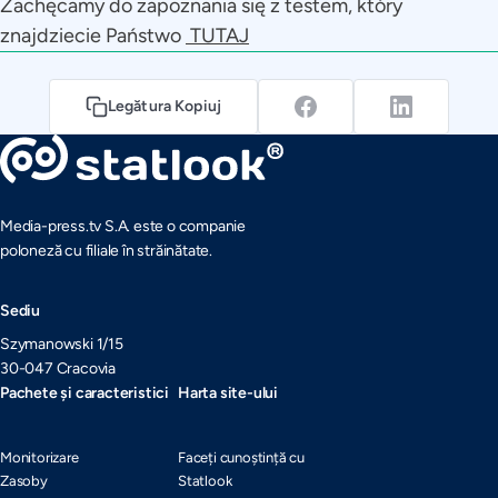
Zachęcamy do zapoznania się z testem, który
znajdziecie Państwo
TUTAJ
Legătura Kopiuj
Media-press.tv S.A. este o companie
poloneză cu filiale în străinătate.
Sediu
Szymanowski 1/15
30-047 Cracovia
Pachete și caracteristici
Harta site-ului
Monitorizare
Faceți cunoștință cu
Zasoby
Statlook