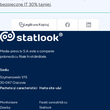
bezpieczne IT 30% tajniej
.
Legătura Kopiuj
Media-press.tv S.A. este o companie
poloneză cu filiale în străinătate.
Sediu
Szymanowski 1/15
30-047 Cracovia
Pachete și caracteristici
Harta site-ului
Monitorizare
Faceți cunoștință cu
Zasoby
Statlook