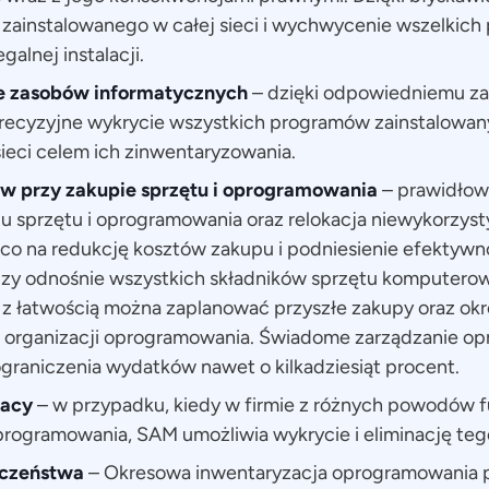
zainstalowanego w całej sieci i wychwycenie wszelkich
galnej instalacji.
 zasobów informatycznych
– dzięki odpowiedniemu za
precyzyjne wykrycie wszystkich programów zainstalowan
eci celem ich zinwentaryzowania.
w przy zakupie sprzętu i oprogramowania
– prawidłow
u sprzętu i oprogramowania oraz relokacja niewykorzy
o na redukcję kosztów zakupu i podniesienie efektywno
dzy odnośnie wszystkich składników sprzętu komputero
 łatwością można zaplanować przyszłe zakupy oraz okr
organizacji oprogramowania. Świadome zarządzanie 
graniczenia wydatków nawet o kilkadziesiąt procent.
racy
– w przypadku, kiedy w firmie z różnych powodów f
programowania, SAM umożliwia wykrycie i eliminację te
czeństwa
– Okresowa inwentaryzacja oprogramowania