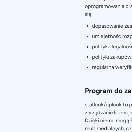
oprogramowania oraz
się:
dopasowanie zasa
umiejętność roz
polityka legalnoś
polityki zakupów
regularna weryfik
Program do z
statlook/uplook to 
zarządzanie licencj
Dzięki niemu mogą 
multimedialnych, c