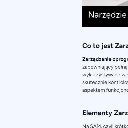
Co to jest Za
Zarządzanie opro
zapewniający pełną 
wykorzystywane w sp
skutecznie kontrol
aspektem funkcjono
Elementy Zar
Na SAM, czyli krótk