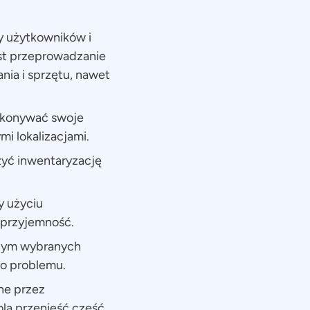
y użytkowników i
est przeprowadzanie
ia i sprzętu, nawet
konywać swoje
i lokalizacjami.
yć inwentaryzację
y użyciu
 przyjemność.
nym wybranych
go problemu.
ne przez
lą przenieść część