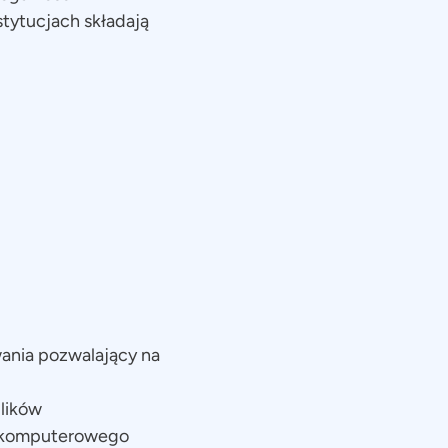
tytucjach składają
wania pozwalający na
lików
tu komputerowego