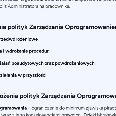
i z Administratora na pracownika.
ia polityk Zarządzania Oprogramowani
 przedwdrożeniowe
a i wdrożenie procedur
działań poaudytowych oraz powdrożeniowych
ziałania w przyszłości
rożenia polityk Zarządzania Oprogramo
rogramowania
– ograniczenie do minimum zjawiska pirac
wraz z jego konsekwencjami prawnymi. Dzięki błyskawic