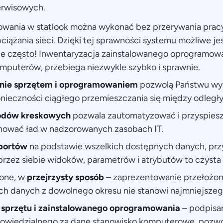
serwisowych.
wania w statlook można wykonać bez przerywania prac
iążania sieci. Dzięki tej sprawności systemu możliwe j
e często! Inwentaryzacja zainstalowanego oprogramowan
komputerów, przebiega niezwykle szybko i sprawnie.
anie sprzętem i oprogramowaniem
pozwolą Państwu wy
nieczności ciągłego przemieszczania się między odległym
odów kreskowych
pozwala zautomatyzować i przyspiesz
chować ład w nadzorowanych zasobach IT.
portów
na podstawie wszelkich dostępnych danych, prz
rzez siebie widoków, parametrów i atrybutów to czysta
one, w
przejrzysty sposób
– zaprezentowanie przełożo
ch danych z dowolnego okresu nie stanowi najmniejsze
sprzętu i zainstalowanego oprogramowania
– podpisa
owiedzialnego za dane stanowisko komputerowe, pozwo