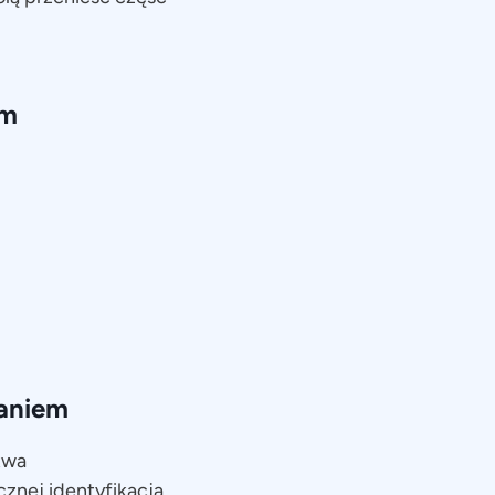
em
waniem
twa
znej identyfikacja