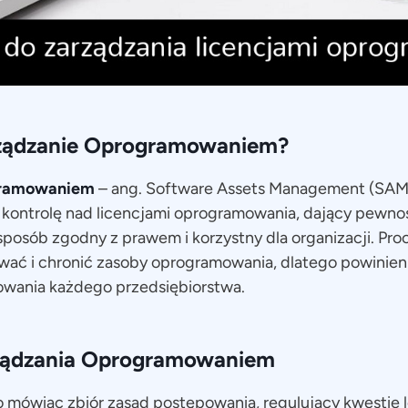
rządzanie Oprogramowaniem?
gramowaniem
– ang. Software Assets Management (SAM
kontrolę nad licencjami oprogramowania, dający pewnoś
osób zgodny z prawem i korzystny dla organizacji. Pro
ować i chronić zasoby oprogramowania, dlatego powinie
wania każdego przedsiębiorstwa.
ządzania Oprogramowaniem
o mówiąc zbiór zasad postępowania, regulujący kwestie 