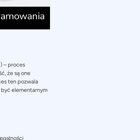
) – proces
ć, że są one
ces ten pozwala
n być elementarnym
legalności