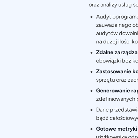
oraz analizy usług 
Audyt oprogramo
zauważalnego obc
audytów dowolni
na dużej ilości 
Zdalne zarządz
obowiązki bez ko
Zastosowanie k
sprzętu oraz za
Generowanie ra
zdefiniowanych p
Dane przedstawi
bądź całościowy
Gotowe metryki 
użytkownika odp