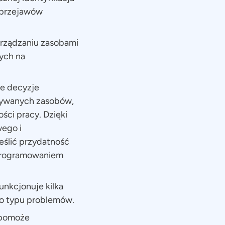
 przejawów
rządzaniu zasobami
ych na
e decyzje
stywanych zasobów,
ści pracy. Dzięki
wego i
eślić przydatność
oprogramowaniem
unkcjonuje kilka
go typu problemów.
 pomoże