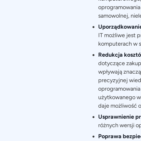
oprogramowania 
samowolnej, niele
Uporządkowanie
IT możliwe jest 
komputerach w si
Redukcja kosztó
dotyczące zakup
wpływają znacząc
precyzyjnej wie
oprogramowania z
użytkowanego w 
daje możliwość o
Usprawnienie p
różnych wersji o
Poprawa bezpie