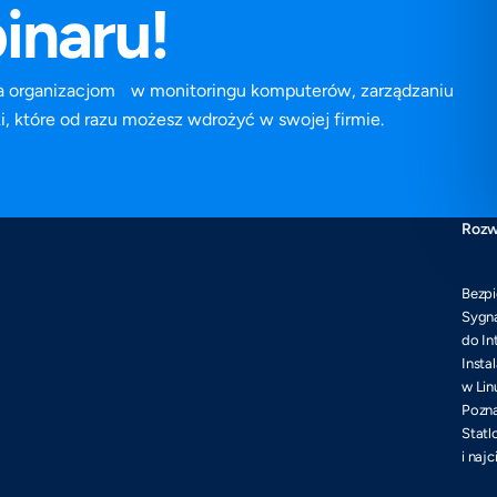
inaru!
ga organizacjom w monitoringu komputerów, zarządzaniu
, które od razu możesz wdrożyć w swojej firmie.
Rozw
Bezpi
Sygna
do In
Insta
w Lin
Pozna
Statl
i naj