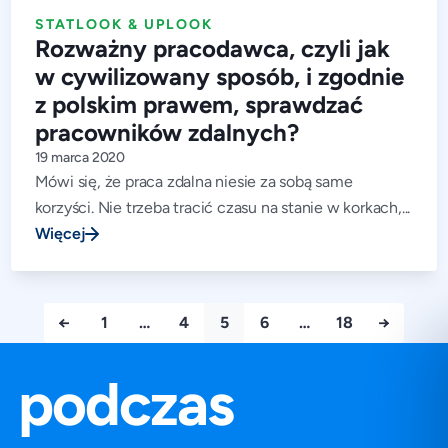
STATLOOK & UPLOOK
Rozważny pracodawca, czyli jak
w cywilizowany sposób, i zgodnie
z polskim prawem, sprawdzać
pracowników zdalnych?
19 marca 2020
Mówi się, że praca zdalna niesie za sobą same
korzyści. Nie trzeba tracić czasu na stanie w korkach,...
Więcej
←
1
…
4
5
6
…
18
→
j podczas