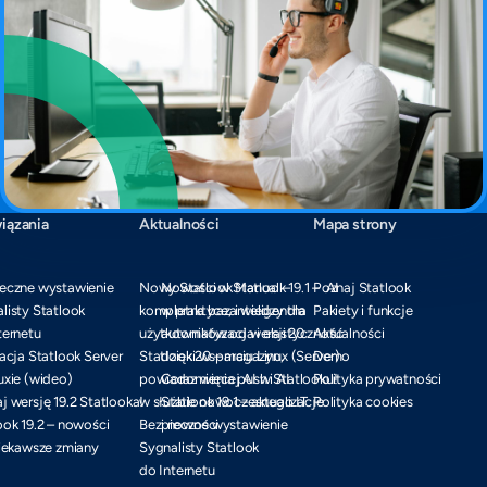
iązania
Aktualności
Mapa strony
eczne wystawienie
Nowy Statlook Manual –
Nowości w Statlook 19.1 – AI
Poznaj Statlook
listy Statlook
kompletna baza wiedzy dla
w praktyce, inteligentna
Pakiety i funkcje
ternetu
użytkowników od wersji 20
automatyzacja i elastyczność
Aktualności
lacja Statlook Server
Statlook 20 – magazyn,
dzięki wsparciu Linux (Server)
Demo
uxie (wideo)
powiadomienia push i AI
Coraz więcej AI w Statlooku!
Polityka prywatności
j wersję 19.2 Statlooka!
w służbie nowoczesnego IT
Statlook 19.1 – aktualizacje
Polityka cookies
ook 19.2 – nowości
Bezpieczne wystawienie
i nowości
ciekawsze zmiany
Sygnalisty Statlook
do Internetu