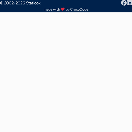
© 2002-2026 Statlook
made with
by CrocoCode