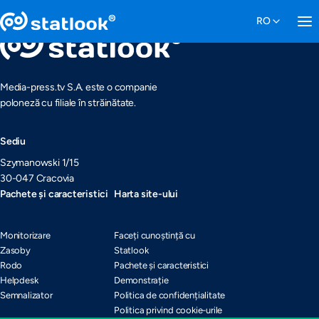
Media-press.tv S.A. este o companie
poloneză cu filiale în străinătate.
Sediu
Szymanowski 1/15
30-047 Cracovia
Pachete și caracteristici
Harta site-ului
Monitorizare
Faceți cunoștință cu
Zasoby
Statlook
Rodo
Pachete și caracteristici
Helpdesk
Demonstrație
Semnalizator
Politica de confidențialitate
Politica privind cookie-urile