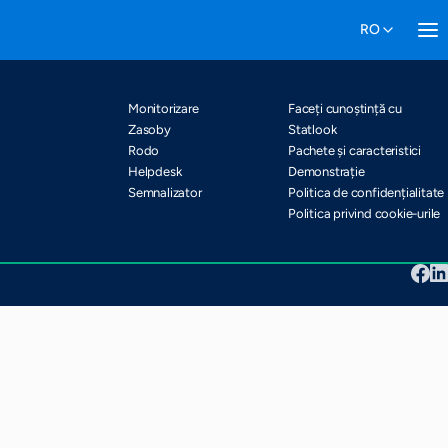
Pachete și caracteristici
Harta site-ului
Monitorizare
Faceți cunoștință cu
Zasoby
Statlook
Rodo
Pachete și caracteristici
Helpdesk
Demonstrație
Semnalizator
Politica de confidențialitate
Politica privind cookie-urile